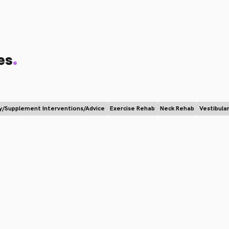
.
es
y/Supplement Interventions/Advice
Exercise Rehab
Neck Rehab
Vestibula