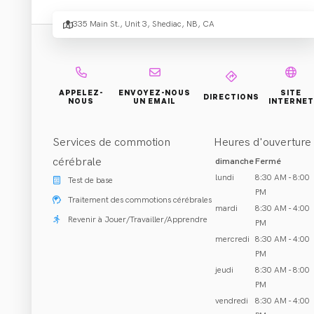
Physi
335 Main St., Unit 3, Shediac, NB, CA
Réhabilitation et Traitement
APPELEZ-
ENVOYEZ-NOUS
SITE
DIRECTIONS
NOUS
UN EMAIL
INTERNET
Shediac, NB
Appeler (506) 532-2117
Services de commotion
Heures d'ouverture
cérébrale
dimanche
Fermé
lundi
8:30 AM - 8:00
Test de base
PM
Traitement des commotions cérébrales
mardi
8:30 AM - 4:00
À PROPOS DE NOUS
Revenir à Jouer/Travailler/Apprendre
PM
mercredi
8:30 AM - 4:00
PM
jeudi
8:30 AM - 8:00
PM
vendredi
8:30 AM - 4:00