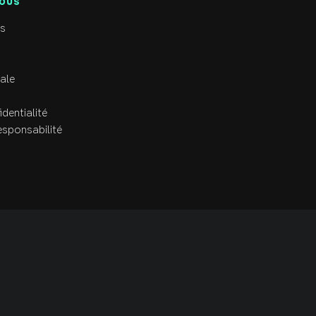
NOUS
s
ale
identialité
esponsabilité