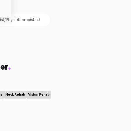
ist/Physiotherapist
(
4
)
.
er
ng
Neck Rehab
Vision Rehab