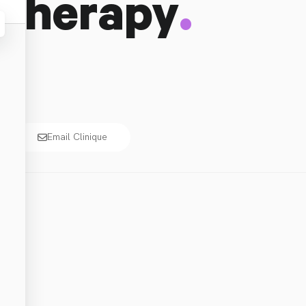
.
otherapy
Email Clinique