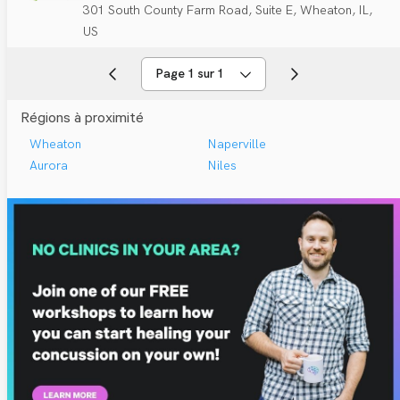
301 South County Farm Road, Suite E, Wheaton, IL,
US
Page 1 sur 1
Régions à proximité
Wheaton
Naperville
Aurora
Niles