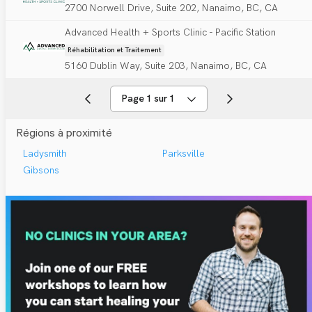
2700 Norwell Drive, Suite 202, Nanaimo, BC, CA
Advanced Health + Sports Clinic - Pacific Station
Réhabilitation et Traitement
5160 Dublin Way, Suite 203, Nanaimo, BC, CA
Page 1 sur 1
Régions à proximité
Ladysmith
Parksville
Gibsons